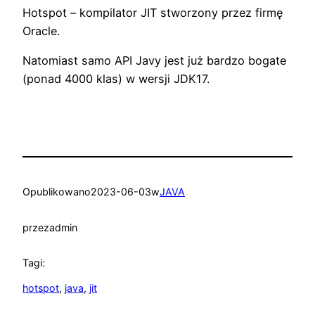
Hotspot – kompilator JIT stworzony przez firmę
Oracle.
Natomiast samo API Javy jest już bardzo bogate
(ponad 4000 klas) w wersji JDK17.
Opublikowano
2023-06-03
w
JAVA
przez
admin
Tagi:
hotspot
, 
java
, 
jit