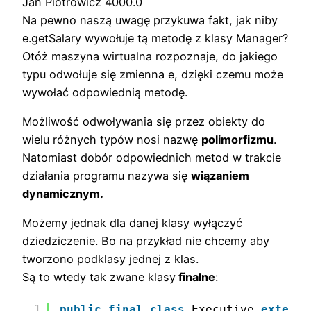
Jan Piotrowicz 4000.0
Na pewno naszą uwagę przykuwa fakt, jak niby
e.getSalary wywołuje tą metodę z klasy Manager?
Otóż maszyna wirtualna rozpoznaje, do jakiego
typu odwołuje się zmienna e, dzięki czemu może
wywołać odpowiednią metodę.
Możliwość odwoływania się przez obiekty do
wielu różnych typów nosi nazwę
polimorfizmu
.
Natomiast dobór odpowiednich metod w trakcie
działania programu nazywa się
wiązaniem
dynamicznym.
Możemy jednak dla danej klasy wyłączyć
dziedziczenie. Bo na przykład nie chcemy aby
tworzono podklasy jednej z klas.
Są to wtedy tak zwane klasy
finalne
:
1
public
final
class
Executive 
extends