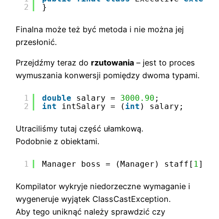
2
}
Finalna może też być metoda i nie można jej
przesłonić.
Przejdźmy teraz do
rzutowania
– jest to proces
wymuszania konwersji pomiędzy dwoma typami.
1
double
salary = 
3000.90
;
2
int
intSalary = (
int
) salary;
Utraciliśmy tutaj część ułamkową.
Podobnie z obiektami.
1
Manager boss = (Manager) staff[
1
];  
Kompilator wykryje niedorzeczne wymaganie i
wygeneruje wyjątek ClassCastException.
Aby tego uniknąć należy sprawdzić czy