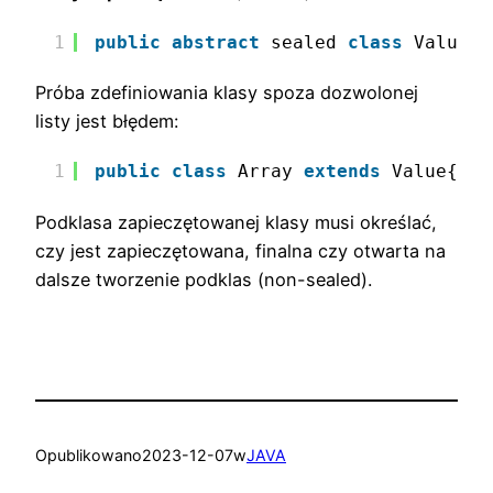
1
public
abstract
sealed 
class
Value p
Próba zdefiniowania klasy spoza dozwolonej
listy jest błędem:
1
public
class
Array 
extends
Value{...
Podklasa zapieczętowanej klasy musi określać,
czy jest zapieczętowana, finalna czy otwarta na
dalsze tworzenie podklas (non-sealed).
Opublikowano
2023-12-07
w
JAVA