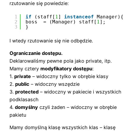
rzutowanie się powiedzie:
1
if
(staff[
1
] 
instanceof
Manager){
2
boss  = (Manager) staff[
1
];
3
}
I wtedy rzutowanie się nie odbędzie.
Ograniczanie dostępu.
Deklarowaliśmy pewne pola jako private, itp.
Mamy cztery
modyfikatory dostępu
:
1.
private
– widoczny tylko w obrębie klasy
2.
public
– widoczny wszędzie
3.
protected
– widoczny w pakiecie i wszystkich
podklasasch
4.
domyślny
czyli żaden – widoczny w obrębie
pakietu
Mamy domyślną klasę wszystkich klas – klasę