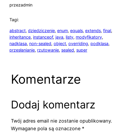
przez
admin
Tagi:
abstract
, 
dziedziczenie
, 
enum
, 
equals
, 
extends
, 
final
, 
inheritance
, 
instanceof
, 
java
, 
listy
, 
modyfikatory
, 
nadklasa
, 
non-sealed
, 
object
, 
overriding
, 
podklasa
, 
przesłanianie
, 
rzutowanie
, 
sealed
, 
super
Komentarze
Dodaj komentarz
Twój adres email nie zostanie opublikowany.
Wymagane pola są oznaczone
*