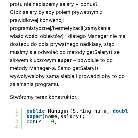
protu nie napiszemy salary + bonus?
Otóż salary byłaby polem prywatnym z
prawidłowej konwencji
programistycznej/hermetyzacji(zamykania
właściwości obiektów) i dlatego Manager nie ma
dostępu do pola prywatnego nadklasy, stąd
musimy się odwołać do metody getSalary() ze
słowem kluczowym
super
– odwołuje to do
metody Manager-a. Samo getSalary()
wywoływałoby samą siebie i prowadziłoby to do
załamania programu.
Stwórzmy teraz konstruktor.
1
public
Manager(String name, 
double
s
2
super
(name,salary);
3
bonus = 
0
;
4
}