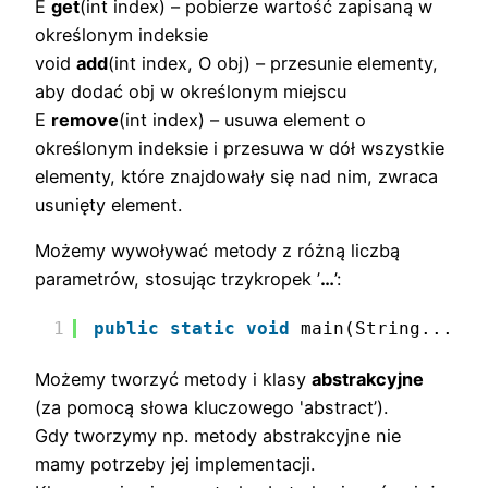
E
get
(int index) – pobierze wartość zapisaną w
określonym indeksie
void
add
(int index, O obj) – przesunie elementy,
aby dodać obj w określonym miejscu
E
remove
(int index) – usuwa element o
określonym indeksie i przesuwa w dół wszystkie
elementy, które znajdowały się nad nim, zwraca
usunięty element.
Możemy wywoływać metody z różną liczbą
parametrów, stosując trzykropek ’
…
’:
1
public
static
void
main(String... ar
Możemy tworzyć metody i klasy
abstrakcyjne
(za pomocą słowa kluczowego 'abstract’).
Gdy tworzymy np. metody abstrakcyjne nie
mamy potrzeby jej implementacji.