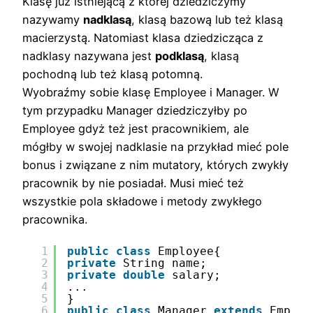
Klasę już istniejącą z której dziedziczymy
nazywamy
nadklasą
, klasą bazową lub też klasą
macierzystą. Natomiast klasa dziedzicząca z
nadklasy nazywana jest
podklasą
, klasą
pochodną lub też klasą potomną.
Wyobraźmy sobie klasę Employee i Manager. W
tym przypadku Manager dziedziczyłby po
Employee gdyż też jest pracownikiem, ale
mógłby w swojej nadklasie na przykład mieć pole
bonus i związane z nim mutatory, których zwykły
pracownik by nie posiadał. Musi mieć też
wszystkie pola składowe i metody zwykłego
pracownika.
1
public
class
Employee{
2
private
String name;
3
private
double
salary;
4
...
5
}
6
public
class
Manager 
extends
Employ