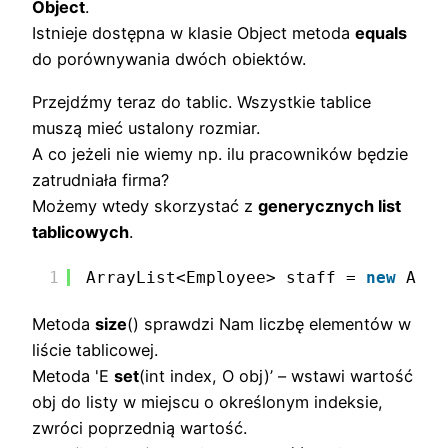
Object
.
Istnieje dostępna w klasie Object metoda
equals
do porównywania dwóch obiektów.
Przejdźmy teraz do tablic. Wszystkie tablice
muszą mieć ustalony rozmiar.
A co jeżeli nie wiemy np. ilu pracowników będzie
zatrudniała firma?
Możemy wtedy skorzystać z
generycznych list
tablicowych
.
1
ArrayList<Employee> staff = 
new
Arra
Metoda
size
() sprawdzi Nam liczbę elementów w
liście tablicowej.
Metoda 'E
set
(int index, O obj)’ – wstawi wartość
obj do listy w miejscu o określonym indeksie,
zwróci poprzednią wartość.