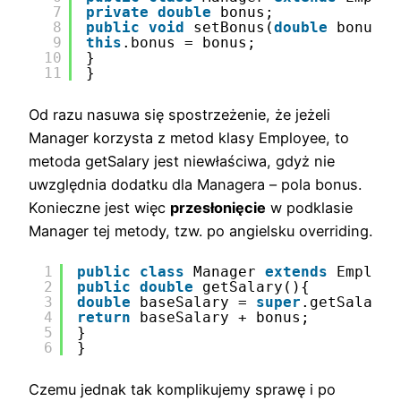
7
private
double
bonus;
8
public
void
setBonus(
double
bonus){
9
this
.bonus = bonus;
10
}
11
}
Od razu nasuwa się spostrzeżenie, że jeżeli
Manager korzysta z metod klasy Employee, to
metoda getSalary jest niewłaściwa, gdyż nie
uwzględnia dodatku dla Managera – pola bonus.
Konieczne jest więc
przesłonięcie
w podklasie
Manager tej metody, tzw. po angielsku overriding.
1
public
class
Manager 
extends
Employe
2
public
double
getSalary(){
3
double
baseSalary = 
super
.getSalary(
4
return
baseSalary + bonus;
5
}
6
}
Czemu jednak tak komplikujemy sprawę i po