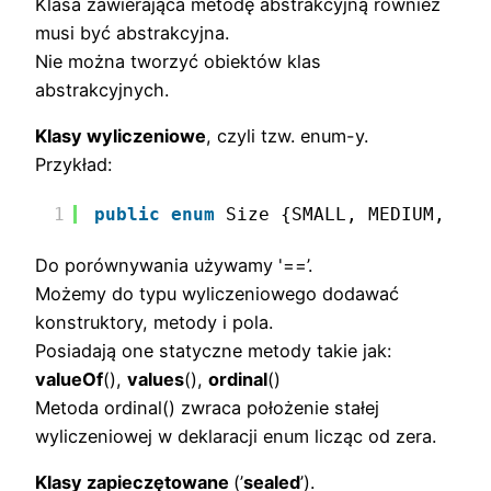
Klasa zawierająca metodę abstrakcyjną również
musi być abstrakcyjna.
Nie można tworzyć obiektów klas
abstrakcyjnych.
Klasy wyliczeniowe
, czyli tzw. enum-y.
Przykład:
1
public
enum
Size {SMALL, MEDIUM, LAR
Do porównywania używamy '==’.
Możemy do typu wyliczeniowego dodawać
konstruktory, metody i pola.
Posiadają one statyczne metody takie jak:
valueOf
(),
values
(),
ordinal
()
Metoda ordinal() zwraca położenie stałej
wyliczeniowej w deklaracji enum licząc od zera.
Klasy zapieczętowane
(’
sealed
’).