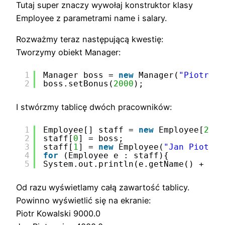
Tutaj super znaczy wywołaj konstruktor klasy
Employee z parametrami name i salary.
Rozważmy teraz następującą kwestię:
Tworzymy obiekt Manager:
1
Manager boss = 
new
Manager(
"Piotr Ko
2
boss.setBonus(
2000
);
I stwórzmy tablicę dwóch pracowników:
1
Employee[] staff = 
new
Employee[
2
];
2
staff[
0
] = boss;
3
staff[
1
] = 
new
Employee(
"Jan Piotrow
4
for
(Employee e : staff){
5
System.out.println(e.getName() + 
" "
Od razu wyświetlamy całą zawartość tablicy.
Powinno wyświetlić się na ekranie:
Piotr Kowalski 9000.0