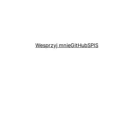
Wesprzyj mnie
GitHub
SPIS