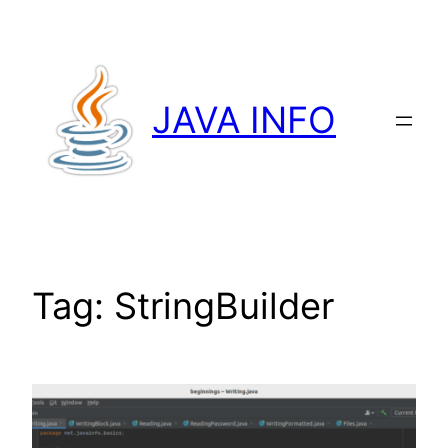
Przejdź
do
treści
JAVA INFO
Tag:
StringBuilder