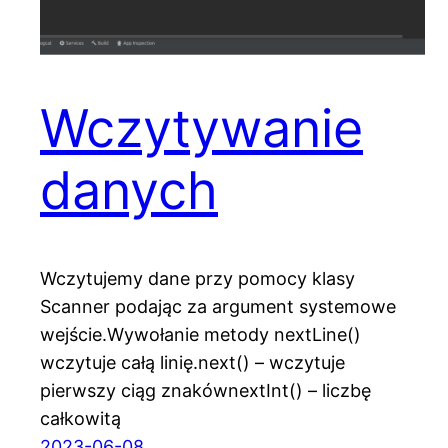
Wczytywanie
danych
Wczytujemy dane przy pomocy klasy
Scanner podając za argument systemowe
wejście.Wywołanie metody nextLine()
wczytuje całą linię.next() – wczytuje
pierwszy ciąg znakównextInt() – liczbę
całkowitą
2023-06-08