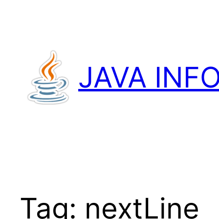
Przejdź
do
treści
JAVA INF
Tag:
nextLine