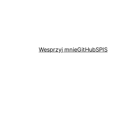
Wesprzyj mnie
GitHub
SPIS