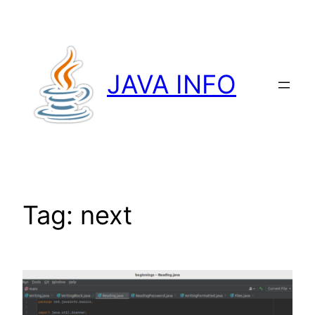
Przejdź
do
treści
JAVA INFO
Tag:
next